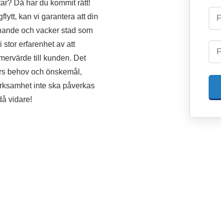
tar? Då har du kommit rätt!
ytt, kan vi garantera att din
ännande och vacker stad som
vi stor erfarenhet av att
mervärde till kunden. Det
ders behov och önskemål,
verksamhet inte ska påverkas
då vidare!