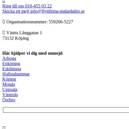
Ring till oss
010-455 03 22
Skicka ett mejl
info@flyttfirma-malardalen.se
Organisationsnummer: ‍‍559266-5227
Västra Långgatan 1
73132 Köping
Här hjälper vi dig med omnejd
Arboga
Enköping
Eskilstuna
Hallstahammar
Köping
Motala
Uppsala
Västerås
Örebro