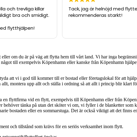
a och trevliga killar
Tack, jag är helnöjd med flytte
digt bra och smidigt.
rekommenderas starkt!
ed flytthjälpen!
 eller om du är på väg att flytta hem till vårt land. Vi har inga begräns
ra något till exempelvis Köpenhamn eller kanske från Köpenhamn hjälper v
att vi i god till kommer till er bostad eller företagslokal för att hjälpa 
allt, montera upp allt och ställa i ordning så att allt i princip blir klart 
a en flyttfirma vid en flytt, exempelvis till Köpenhamn eller från Köp
 behöver tänka på utan det sköter vi om, vi fyller i de blanketter som kr
inarie bostaden eller en sommarstuga. Det är också viktigt att det finns
ment och tillstånd som krävs för en seriös verksamhet inom flytt.
 prisuppgift/flyttoffert önskas.