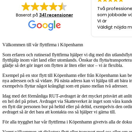
Två professionell
som jobbade väl
Baserat på
341 recensioner
Vi är
Väldigt nöjda m
Välkommen till vår flyttfirma i Köpenhamn
Som erfaren och rutinerad flyttfirma hjälper vi dig med din utlandsflytt
flytthjälp inom vårt land eller utomlands. Önskar du flytta/transporte
glädje så det gör inget om flytten är liten eller stor – vi är flexibla.
Exempel på en stor flytt till Köpenhamn eller från Köpenhamn kan betyda 
nya adressen och så vidare. På nästa adress kan vi hjälpa till att bära in 
exempelvis flyttar något krångligt som ett piano mellan två adresser.
Idag med det förmånliga RUT-avdraget är det mycket prisvärt att anlit
en hel del på priset. Avdraget via Skatteverket är inget som våra kunder
en flytt där personen bor på heltid eller på deltid, exempelvis den ord
avdraget så är det bara att kontakta oss så hjälper vi gärna till.
För alla trygghet har vår flyttfirma i Köpenhamn givetvis alla de doku
Varmt välkommen att diskutera flytt eller transport med oss eller om en