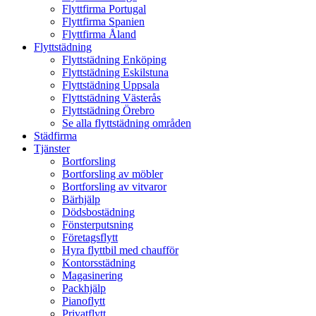
Flyttfirma Portugal
Flyttfirma Spanien
Flyttfirma Åland
Flyttstädning
Flyttstädning Enköping
Flyttstädning Eskilstuna
Flyttstädning Uppsala
Flyttstädning Västerås
Flyttstädning Örebro
Se alla flyttstädning områden
Städfirma
Tjänster
Bortforsling
Bortforsling av möbler
Bortforsling av vitvaror
Bärhjälp
Dödsbostädning
Fönsterputsning
Företagsflytt
Hyra flyttbil med chaufför
Kontorsstädning
Magasinering
Packhjälp
Pianoflytt
Privatflytt