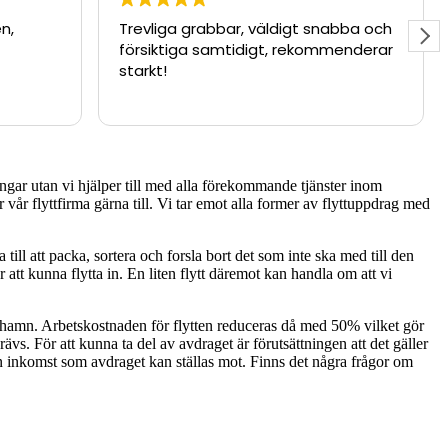
n,
Trevliga grabbar, väldigt snabba och
försiktiga samtidigt, rekommenderar
starkt!
ningar utan vi hjälper till med alla förekommande tjänster inom
år flyttfirma gärna till. Vi tar emot alla former av flyttuppdrag med
till att packa, sortera och forsla bort det som inte ska med till den
för att kunna flytta in. En liten flytt däremot kan handla om att vi
enhamn. Arbetskostnaden för flytten reduceras då med 50% vilket gör
ävs. För att kunna ta del av avdraget är förutsättningen att det gäller
 en inkomst som avdraget kan ställas mot. Finns det några frågor om