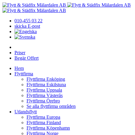
010-455 03 22
skicka E-post
Priser
Begär Offert
Hem
Flyttfirma
Flyttfirma Enköping
Flyttfirma Eskilstuna
Flyttfirma Uppsala
Flyttfirma Västerås
Flyttfirma Örebro
Se alla flyttfirma områden
Utlandsflytt
Flyttfirma Europa
Flyttfirma Finland
Flyttfirma Köpenhamn
Flyttfirma Norge