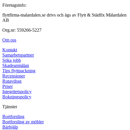
Företagsinfo:
flyttfirma-malardalen.se drivs och ägs av Flytt & Städfix Mälardalen
AB
Org.nr: 559266-5227
Om oss
Kontakt
Samarbetspartner
Söka jobb
Skadeanmälan
Tips flyttpackning
Recensioner
Rutavdrag
Priser
Integritetspolicy
Bokningspolicy
Tjänster
Bortforsling
Bortforsling av möbler
Bärhjälp