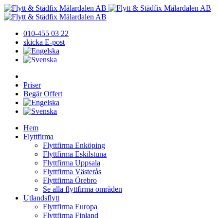
010-455 03 22
skicka E-post
Priser
Begär Offert
Hem
Flyttfirma
Flyttfirma Enköping
Flyttfirma Eskilstuna
Flyttfirma Uppsala
Flyttfirma Västerås
Flyttfirma Örebro
Se alla flyttfirma områden
Utlandsflytt
Flyttfirma Europa
Flyttfirma Finland