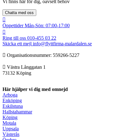
Vi finns här för dig, oavsett behov
Chatta med oss
Öppettider
Mån-Sön: 07:00-17:00
Ring till oss
010-455 03 22
Skicka ett mejl
info@flyttfirma-malardalen.se
Organisationsnummer: ‍‍559266-5227
Västra Långgatan 1
73132 Köping
Här hjälper vi dig med omnejd
Arboga
Enköping
Eskilstuna
Hallstahammar
Köping
Motala
Uppsala
Västerås
Örebro