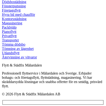
Dödsbostädning
Fönsterputsning
Företagsflytt
Hyra bil med chaufför
Kontorsstädning
Magasinering
Packhjälp
Pianoflytt
Privatflytt
Transporter
Tömma dödsbo
Tömning av lägenhet
Utlandsflytt
Återvinning av vitvaror
Flytt & Städfix Mälardalen
Professionell flyttservice i Mälardalen och Sverige. Erbjuder
bohags- och företagsflytt, flyttstädning, magasinering. Vi har
skräddarsydda lösningar och snabba offerter för en smidig, prisvärd
flytt.
© 2026 Flytt & Städfix Mälardalen AB