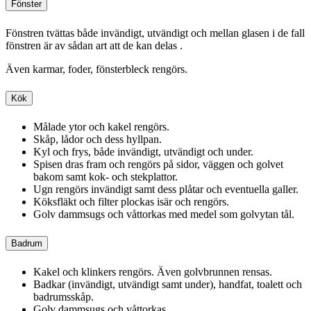
Fönster
Fönstren tvättas både invändigt, utvändigt och mellan glasen i de fall
fönstren är av sådan art att de kan delas .
Även karmar, foder, fönsterbleck rengörs.
Kök
Målade ytor och kakel rengörs.
Skåp, lådor och dess hyllpan.
Kyl och frys, både invändigt, utvändigt och under.
Spisen dras fram och rengörs på sidor, väggen och golvet
bakom samt kok- och stekplattor.
Ugn rengörs invändigt samt dess plåtar och eventuella galler.
Köksfläkt och filter plockas isär och rengörs.
Golv dammsugs och våttorkas med medel som golvytan tål.
Badrum
Kakel och klinkers rengörs. Även golvbrunnen rensas.
Badkar (invändigt, utvändigt samt under), handfat, toalett och
badrumsskåp.
Golv dammsugs och våttorkas.