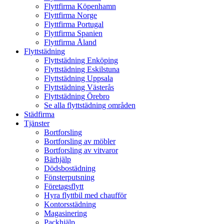
Flyttfirma Köpenhamn
Flyttfirma Norge
Flyttfirma Portugal
Flyttfirma Spanien
Flyttfirma Åland
Flyttstädning
Flyttstädning Enköping
Flyttstädning Eskilstuna
Flyttstädning Uppsala
Flyttstädning Västerås
Flyttstädning Örebro
Se alla flyttstädning områden
Städfirma
Tjänster
Bortforsling
Bortforsling av möbler
Bortforsling av vitvaror
Bärhjälp
Dödsbostädning
Fönsterputsning
Företagsflytt
Hyra flyttbil med chaufför
Kontorsstädning
Magasinering
Packhjälp