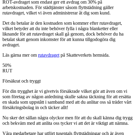
ROT-avdraget som endast ger ett avdrag om 30% på
arbetskostnaden. För städtjänster såsom flyttstädning gäller
rutavdraget, vilket vi även administrerar åt dig som kund.
Det du betalar är den kostnaden som kommer efter rutavdraget,
vilket betyder att du inte behöver fylla i några blanketter eller
liknande för att rutavdraget skall gå genom, dock behöver du ha
betalat skatt genom inkomster för att kunna tillgodogöra dig
avdraget.
Läs gärna mer om
rutavdraget
på Skatteverkets hemsida.
50%
RUT
Försäkrat och tryggt
För din trygghet är vi givetvis försäkrade vilket gör att även om vi
som företag av någon anledning skulle sakna täckning för att ersätta
en skada som uppstått i samband med att du anlitar oss så träder vårt
försäkringsbolag in och täcker allt!
Nu sker det sällan några olyckor men för att du skall känna dig trygg
och bekväm med att anlita oss tycker vi att det är viktigt att nämna.
Våra medarbetare har utfört tusentals flyttstädningar och är även