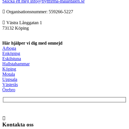
Skicka ett mejl
info@flyttfirma-malardalen.se
Organisationsnummer: ‍‍559266-5227
Västra Långgatan 1
73132 Köping
Här hjälper vi dig med omnejd
Arboga
Enköping
Eskilstuna
Hallstahammar
Köping
Motala
Uppsala
Västerås
Örebro
Kontakta oss