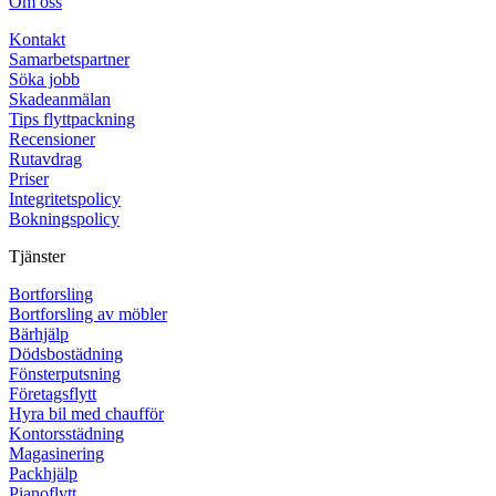
Om oss
Kontakt
Samarbetspartner
Söka jobb
Skadeanmälan
Tips flyttpackning
Recensioner
Rutavdrag
Priser
Integritetspolicy
Bokningspolicy
Tjänster
Bortforsling
Bortforsling av möbler
Bärhjälp
Dödsbostädning
Fönsterputsning
Företagsflytt
Hyra bil med chaufför
Kontorsstädning
Magasinering
Packhjälp
Pianoflytt