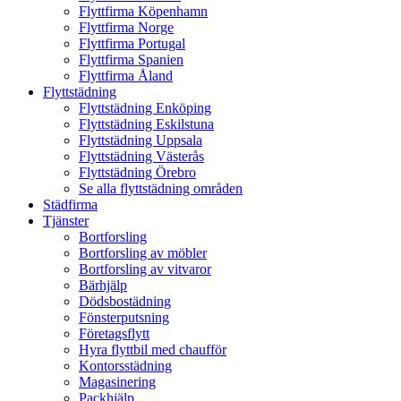
Flyttfirma Köpenhamn
Flyttfirma Norge
Flyttfirma Portugal
Flyttfirma Spanien
Flyttfirma Åland
Flyttstädning
Flyttstädning Enköping
Flyttstädning Eskilstuna
Flyttstädning Uppsala
Flyttstädning Västerås
Flyttstädning Örebro
Se alla flyttstädning områden
Städfirma
Tjänster
Bortforsling
Bortforsling av möbler
Bortforsling av vitvaror
Bärhjälp
Dödsbostädning
Fönsterputsning
Företagsflytt
Hyra flyttbil med chaufför
Kontorsstädning
Magasinering
Packhjälp