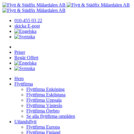
010-455 03 22
skicka E-post
Priser
Begär Offert
Hem
Flyttfirma
Flyttfirma Enköping
Flyttfirma Eskilstuna
Flyttfirma Uppsala
Flyttfirma Västerås
Flyttfirma Örebro
Se alla flyttfirma områden
Utlandsflytt
Flyttfirma Europa
Flyttfirma Finland