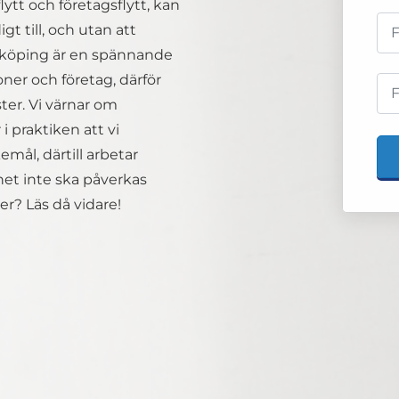
lytt och företagsflytt, kan
t till, och utan att
nköping är en spännande
soner och företag, därför
ster. Vi värnar om
 praktiken att vi
mål, därtill arbetar
et inte ska påverkas
r? Läs då vidare!