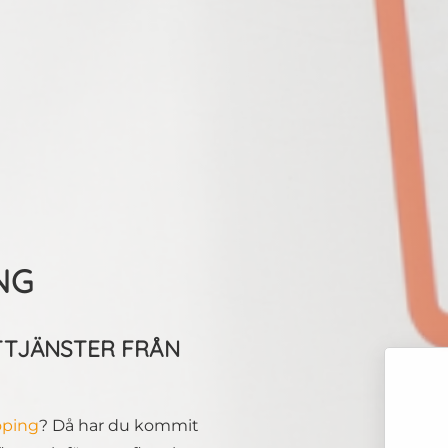
NG
TTJÄNSTER FRÅN
öping
? Då har du kommit