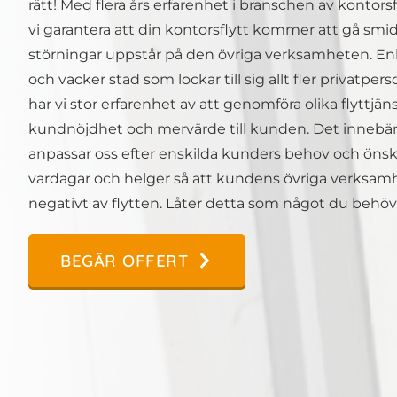
rätt! Med flera års erfarenhet i branschen av kontorsf
vi garantera att din kontorsflytt kommer att gå smidig
störningar uppstår på den övriga verksamheten. E
och vacker stad som lockar till sig allt fler privatper
har vi stor erfarenhet av att genomföra olika flyttjän
kundnöjdhet och mervärde till kunden. Det innebär i
anpassar oss efter enskilda kunders behov och önske
vardagar och helger så att kundens övriga verksamh
negativt av flytten. Låter detta som något du behöve
BEGÄR OFFERT