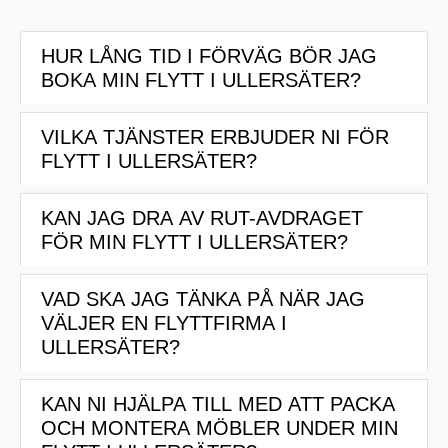
HUR LÅNG TID I FÖRVÄG BÖR JAG
BOKA MIN FLYTT I ULLERSÄTER?
VILKA TJÄNSTER ERBJUDER NI FÖR
För att säkerställa tillgänglighet och få bästa
FLYTT I ULLERSÄTER?
möjliga service rekommenderar vi att du bokar din
flytt så tidigt som möjligt, särskilt under
KAN JAG DRA AV RUT-AVDRAGET
Vi erbjuder ett brett utbud av flytttjänster i Ullersäter,
högsäsongen. Vanligtvis bör du boka din flytt minst
FÖR MIN FLYTT I ULLERSÄTER?
inklusive packning, transport, magasinering,
några veckor i förväg för att säkra ditt önskade
flyttstädning, uppackning och möbelflytt. Oavsett
datum.
VAD SKA JAG TÄNKA PÅ NÄR JAG
Ja, du kan dra av 50% av arbetskostnaden för
dina behov kan vi skräddarsy våra tjänster för att
VÄLJER EN FLYTTFIRMA I
flyttfirmatjänster genom RUT-avdraget. Detta gör
passa dig.
ULLERSÄTER?
det ekonomiskt fördelaktigt att anlita en flyttfirma för
din flytt i Ullersäter.Vi ger dig RUT-avdraget
KAN NI HJÄLPA TILL MED ATT PACKA
När du väljer en flyttfirma är det viktigt att ta hänsyn
tillgängligt direkt på fakturan, smidigt och enkelt!
OCH MONTERA MÖBLER UNDER MIN
till deras rykte, erfarenhet, försäkringsdetaljer och