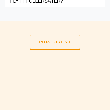
FLYTT I ULLERSÄTER?
prissättning. Läs recensioner och jämför flera
alternativ för att hitta den bästa flyttfirman för din flytt
Absolut! Vi erbjuder packningstjänster där vår
i Ullersäter. Med detta sagt garanterar vi att du blir
erfarna personal hanterar all packning av dina
nöjd med oss när du väljer flyttfirma i Ullersäter!
ägodelar. Vi kan också montera och demontera
möbler enligt behov under din flytt i Ullersäter.
PRIS DIREKT