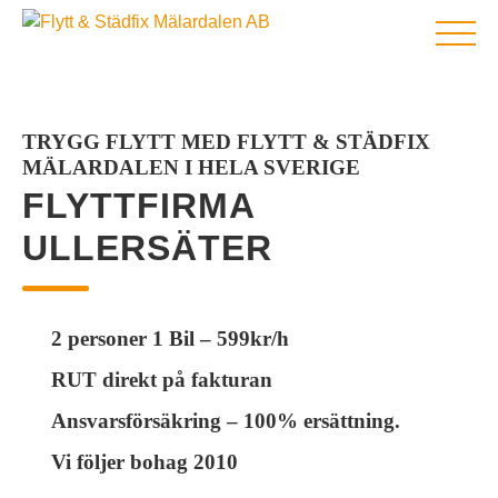
BEGÄR OFFERT
HEM
TRYGG FLYTT MED FLYTT & STÄDFIX
MÄLARDALEN I HELA SVERIGE
FLYTTFIRMA
FLYTTFIRMA
UTLANDSFLYTT
FLYTTSTÄDNING
ULLERSÄTER
STÄDFIRMA
TJÄNSTER
OM OSS
2 personer 1 Bil – 599kr/h
NYHETER
RUT direkt på fakturan
KONTAKT
Ansvarsförsäkring – 100% ersättning.
Vi följer bohag 2010