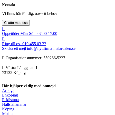
Kontakt
Vi finns här för dig, oavsett behov
Chatta med oss
Öppettider
Mån-Sön: 07:00-17:00
Ring till oss
010-455 03 22
Skicka ett mejl
info@flyttfirma-malardalen.se
Organisationsnummer: ‍‍559266-5227
Västra Långgatan 1
73132 Köping
Här hjälper vi dig med omnejd
Arboga
Enköping
Eskilstuna
Hallstahammar
Köping
Motala