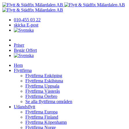
010-455 03 22
skicka E-post
Priser
Begär Offert
Hem
Flyttfirma
Flyttfirma Enköping
Flyttfirma Eskilstuna
Flyttfirma Uppsala
Flyttfirma Västerås
Flyttfirma Örebro
Se alla flyttfirma områden
Utlandsflytt
Flyttfirma Europa
Flyttfirma Finland
Flyttfirma Köpenhamn
Flyttfirma Norge