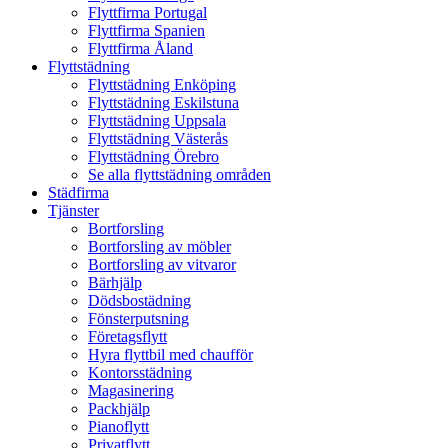
Flyttfirma Portugal
Flyttfirma Spanien
Flyttfirma Åland
Flyttstädning
Flyttstädning Enköping
Flyttstädning Eskilstuna
Flyttstädning Uppsala
Flyttstädning Västerås
Flyttstädning Örebro
Se alla flyttstädning områden
Städfirma
Tjänster
Bortforsling
Bortforsling av möbler
Bortforsling av vitvaror
Bärhjälp
Dödsbostädning
Fönsterputsning
Företagsflytt
Hyra flyttbil med chaufför
Kontorsstädning
Magasinering
Packhjälp
Pianoflytt
Privatflytt