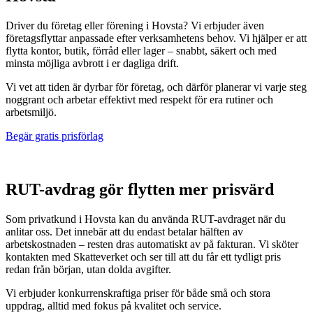
Driver du företag eller förening i Hovsta? Vi erbjuder även
företagsflyttar anpassade efter verksamhetens behov. Vi hjälper er att
flytta kontor, butik, förråd eller lager – snabbt, säkert och med
minsta möjliga avbrott i er dagliga drift.
Vi vet att tiden är dyrbar för företag, och därför planerar vi varje steg
noggrant och arbetar effektivt med respekt för era rutiner och
arbetsmiljö.
Begär gratis prisförlag
RUT-avdrag gör flytten mer prisvärd
Som privatkund i Hovsta kan du använda RUT-avdraget när du
anlitar oss. Det innebär att du endast betalar hälften av
arbetskostnaden – resten dras automatiskt av på fakturan. Vi sköter
kontakten med Skatteverket och ser till att du får ett tydligt pris
redan från början, utan dolda avgifter.
Vi erbjuder konkurrenskraftiga priser för både små och stora
uppdrag, alltid med fokus på kvalitet och service.