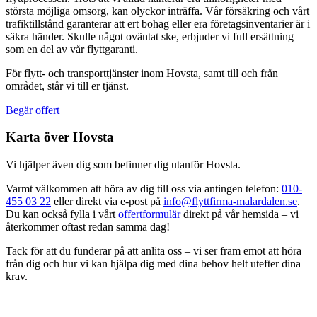
största möjliga omsorg, kan olyckor inträffa. Vår försäkring och vårt
trafiktillstånd garanterar att ert bohag eller era företagsinventarier är i
säkra händer. Skulle något oväntat ske, erbjuder vi full ersättning
som en del av vår flyttgaranti.
För flytt- och transporttjänster inom Hovsta, samt till och från
området, står vi till er tjänst.
Begär offert
Karta över Hovsta
Vi hjälper även dig som befinner dig utanför Hovsta.
Varmt välkommen att höra av dig till oss via antingen telefon:
010-
455 03 22
eller direkt via e-post på
info@flyttfirma-malardalen.se
.
Du kan också fylla i vårt
offertformulär
direkt på vår hemsida – vi
återkommer oftast redan samma dag!
Tack för att du funderar på att anlita oss – vi ser fram emot att höra
från dig och hur vi kan hjälpa dig med dina behov helt utefter dina
krav.