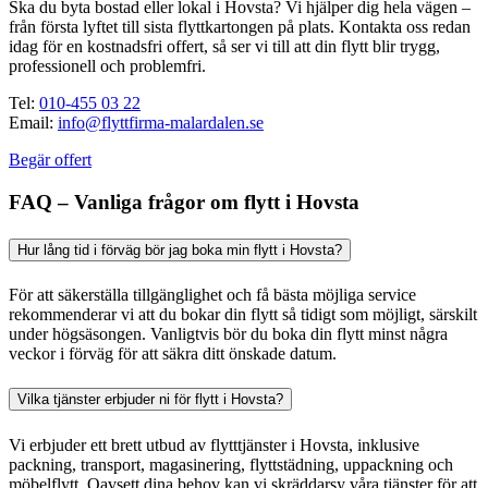
Ska du byta bostad eller lokal i Hovsta? Vi hjälper dig hela vägen –
från första lyftet till sista flyttkartongen på plats. Kontakta oss redan
idag för en kostnadsfri offert, så ser vi till att din flytt blir trygg,
professionell och problemfri.
Tel:
010-455 03 22
Email:
info@flyttfirma-malardalen.se
Begär offert
FAQ – Vanliga frågor om flytt i Hovsta
Hur lång tid i förväg bör jag boka min flytt i Hovsta?
För att säkerställa tillgänglighet och få bästa möjliga service
rekommenderar vi att du bokar din flytt så tidigt som möjligt, särskilt
under högsäsongen. Vanligtvis bör du boka din flytt minst några
veckor i förväg för att säkra ditt önskade datum.
Vilka tjänster erbjuder ni för flytt i Hovsta?
Vi erbjuder ett brett utbud av flytttjänster i Hovsta, inklusive
packning, transport, magasinering, flyttstädning, uppackning och
möbelflytt. Oavsett dina behov kan vi skräddarsy våra tjänster för att