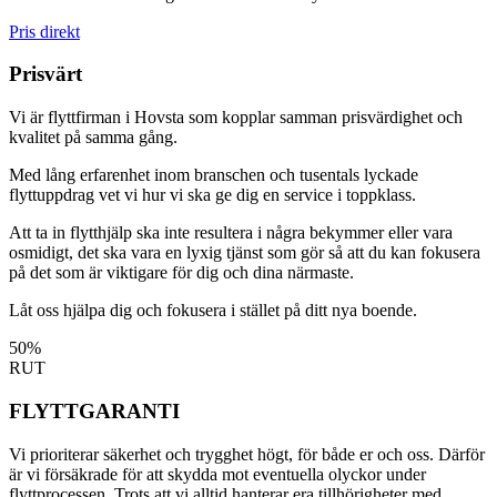
Pris direkt
Prisvärt
Vi är flyttfirman i Hovsta som kopplar samman prisvärdighet och
kvalitet på samma gång.
Med lång erfarenhet inom branschen och tusentals lyckade
flyttuppdrag vet vi hur vi ska ge dig en service i toppklass.
Att ta in flytthjälp ska inte resultera i några bekymmer eller vara
osmidigt, det ska vara en lyxig tjänst som gör så att du kan fokusera
på det som är viktigare för dig och dina närmaste.
Låt oss hjälpa dig och fokusera i stället på ditt nya boende.
50%
RUT
FLYTTGARANTI
Vi prioriterar säkerhet och trygghet högt, för både er och oss. Därför
är vi försäkrade för att skydda mot eventuella olyckor under
flyttprocessen. Trots att vi alltid hanterar era tillhörigheter med