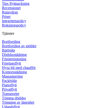
Tips flyttpackning
Recensioner
Rutavdrag
Priser
Integritetspolicy
Bokningspolicy
Tjänster
Bortforsling
Bortforsling av möbler
Bärhjälp
Dödsbostädning
Fönsterputsning
Företagsflytt
Hyra bil med chaufför
Kontorsstädning
Magasinering
Packhjälp
Pianoflytt
Privatflytt
Transporter
Tömma dödsbo
Tömning av lägenhet
Utlandsflytt