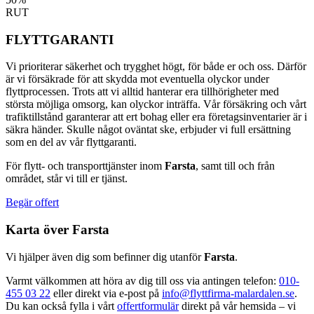
RUT
FLYTTGARANTI
Vi prioriterar säkerhet och trygghet högt, för både er och oss. Därför
är vi försäkrade för att skydda mot eventuella olyckor under
flyttprocessen. Trots att vi alltid hanterar era tillhörigheter med
största möjliga omsorg, kan olyckor inträffa. Vår försäkring och vårt
trafiktillstånd garanterar att ert bohag eller era företagsinventarier är i
säkra händer. Skulle något oväntat ske, erbjuder vi full ersättning
som en del av vår flyttgaranti.
För flytt- och transporttjänster inom
Farsta
, samt till och från
området, står vi till er tjänst.
Begär offert
Karta över
Farsta
Vi hjälper även dig som befinner dig utanför
Farsta
.
Varmt välkommen att höra av dig till oss via antingen telefon:
010-
455 03 22
eller direkt via e-post på
info@flyttfirma-malardalen.se
.
Du kan också fylla i vårt
offertformulär
direkt på vår hemsida – vi