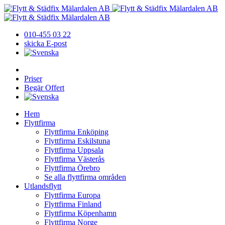
010-455 03 22
skicka E-post
Priser
Begär Offert
Hem
Flyttfirma
Flyttfirma Enköping
Flyttfirma Eskilstuna
Flyttfirma Uppsala
Flyttfirma Västerås
Flyttfirma Örebro
Se alla flyttfirma områden
Utlandsflytt
Flyttfirma Europa
Flyttfirma Finland
Flyttfirma Köpenhamn
Flyttfirma Norge