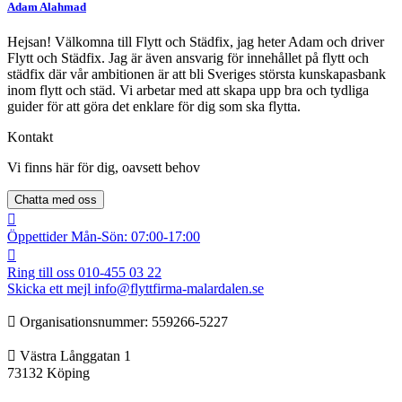
Adam Alahmad
Hejsan! Välkomna till Flytt och Städfix, jag heter Adam och driver
Flytt och Städfix. Jag är även ansvarig för innehållet på flytt och
städfix där vår ambitionen är att bli Sveriges största kunskapasbank
inom flytt och städ. Vi arbetar med att skapa upp bra och tydliga
guider för att göra det enklare för dig som ska flytta.
Kontakt
Vi finns här för dig, oavsett behov
Chatta med oss
Öppettider
Mån-Sön: 07:00-17:00
Ring till oss
010-455 03 22
Skicka ett mejl
info@flyttfirma-malardalen.se
Organisationsnummer: ‍‍559266-5227
Västra Långgatan 1
73132 Köping