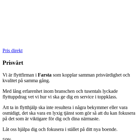
Det kan ordnas som tillval beroende på datum och upplägg. Säg till
i god tid så samordnar vi flytt och städning.
Pris direkt
Prisvärt
Vi är flyttfirman i
Farsta
som kopplar samman prisvärdighet och
kvalitet på samma gång.
Med lång erfarenhet inom branschen och tusentals lyckade
flyttuppdrag vet vi hur vi ska ge dig en service i toppklass.
Att ta in flytthjälp ska inte resultera i några bekymmer eller vara
osmidigt, det ska vara en lyxig tjänst som gör så att du kan fokusera
på det som är viktigare för dig och dina närmaste.
Låt oss hjälpa dig och fokusera i stället på ditt nya boende.
50%