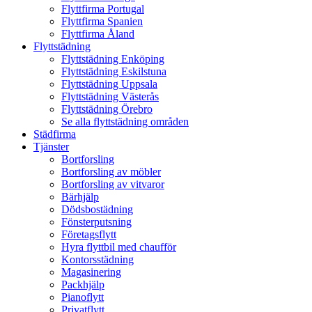
Flyttfirma Portugal
Flyttfirma Spanien
Flyttfirma Åland
Flyttstädning
Flyttstädning Enköping
Flyttstädning Eskilstuna
Flyttstädning Uppsala
Flyttstädning Västerås
Flyttstädning Örebro
Se alla flyttstädning områden
Städfirma
Tjänster
Bortforsling
Bortforsling av möbler
Bortforsling av vitvaror
Bärhjälp
Dödsbostädning
Fönsterputsning
Företagsflytt
Hyra flyttbil med chaufför
Kontorsstädning
Magasinering
Packhjälp
Pianoflytt
Privatflytt