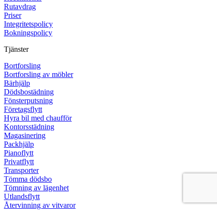
Rutavdrag
Priser
Integritetspolicy
Bokningspolicy
Tjänster
Bortforsling
Bortforsling av möbler
Bärhjälp
Dödsbostädning
Fönsterputsning
Företagsflytt
Hyra bil med chaufför
Kontorsstädning
Magasinering
Packhjälp
Pianoflytt
Privatflytt
Transporter
Tömma dödsbo
Tömning av lägenhet
Utlandsflytt
Återvinning av vitvaror