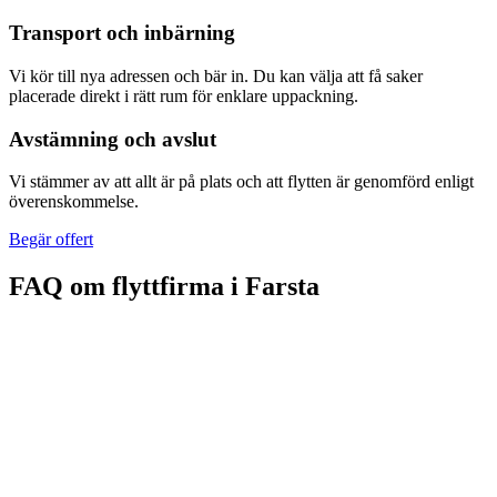
Transport och inbärning
Vi kör till nya adressen och bär in. Du kan välja att få saker
placerade direkt i rätt rum för enklare uppackning.
Avstämning och avslut
Vi stämmer av att allt är på plats och att flytten är genomförd enligt
överenskommelse.
Begär offert
FAQ om flyttfirma i Farsta
Priset påverkas främst av mängden bohag, våningsplan, hiss/trappor,
bäravstånd, parkering samt om du vill ha packhjälp eller tunga lyft.
En offert blir mest träffsäker efter en kort genomgång av
förutsättningarna.