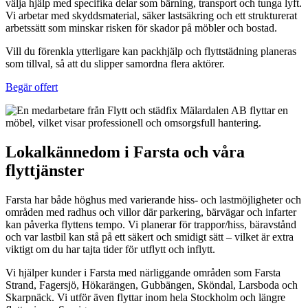
välja hjälp med specifika delar som bärning, transport och tunga lyft.
Vi arbetar med skyddsmaterial, säker lastsäkring och ett strukturerat
arbetssätt som minskar risken för skador på möbler och bostad.
Vill du förenkla ytterligare kan packhjälp och flyttstädning planeras
som tillval, så att du slipper samordna flera aktörer.
Begär offert
Lokalkännedom i Farsta och våra
flyttjänster
Farsta har både höghus med varierande hiss- och lastmöjligheter och
områden med radhus och villor där parkering, bärvägar och infarter
kan påverka flyttens tempo. Vi planerar för trappor/hiss, bäravstånd
och var lastbil kan stå på ett säkert och smidigt sätt – vilket är extra
viktigt om du har tajta tider för utflytt och inflytt.
Vi hjälper kunder i Farsta med närliggande områden som Farsta
Strand, Fagersjö, Hökarängen, Gubbängen, Sköndal, Larsboda och
Skarpnäck. Vi utför även flyttar inom hela Stockholm och längre